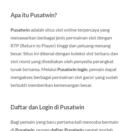
Apa itu Pusatwin?
Pusatwin
adalah situs slot online terpercaya yang
menawarkan berbagai jenis permainan slot dengan
RTP (Return to Player) tinggi dan peluang menang
besar. Situs ini dikenal dengan koleksi slot terbaru dan
slot resmi yang disediakan oleh penyedia perangkat
lunak ternama. Melalui
Pusatwin login
, pemain dapat
mengakses berbagai permainan slot gacor yang sudah
terbukti memberikan kemenangan besar.
Daftar dan Login di Pusatwin
Bagi pemain yang baru pertama kali mencoba bermain
di
Pusatwin
, proses
daftar Pusatwin
sangat mudah.