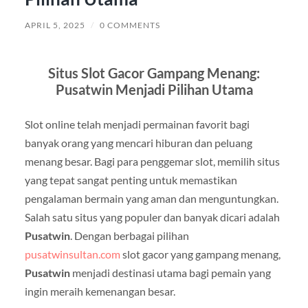
APRIL 5, 2025
/
0 COMMENTS
Situs Slot Gacor Gampang Menang:
Pusatwin Menjadi Pilihan Utama
Slot online telah menjadi permainan favorit bagi
banyak orang yang mencari hiburan dan peluang
menang besar. Bagi para penggemar slot, memilih situs
yang tepat sangat penting untuk memastikan
pengalaman bermain yang aman dan menguntungkan.
Salah satu situs yang populer dan banyak dicari adalah
Pusatwin
. Dengan berbagai pilihan
pusatwinsultan.com
slot gacor yang gampang menang,
Pusatwin
menjadi destinasi utama bagi pemain yang
ingin meraih kemenangan besar.